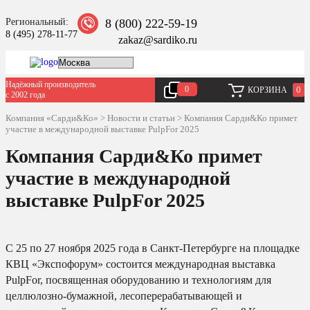
Региональный:
8 (800) 222-59-19
8 (495) 278-11-77
zakaz@sardiko.ru
Надёжный производитель
0
0
КОРЗИНА
с 2002 года
Компания «Сарди&Ко»
>
Новости и статьи
>
Компания Сарди&Ко примет
участие в международной выставке PulpFor 2025
Компания Сарди&Ко примет
участие в международной
выставке PulpFor 2025
С 25 по 27 ноября 2025 года в Санкт-Петербурге на площадке
КВЦ «Экспофорум» состоится международная выставка
PulpFor, посвященная оборудованию и технологиям для
целлюлозно-бумажной, лесоперерабатывающей и