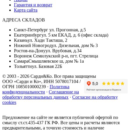
Гарантия и возврат
Карта сайта
АДРЕСА СКЛАДОВ
Санкт-Петербург
ул. Прогонная, д.5
Екатеринбург
ул. 5 км ЕКАД, д. 6 (офис склада)
Казань
ул. Хади Такташа, 2
Нижний Новогрод
ул. Дизельная, дом № 3
Ростов-на-Дону
ул. Врубовая, д.34
Воронеж
Семилукский р-н, пгт. Стрелица
Самара
Смышляевское ш, дом № 1а
Тольятти
ул. Базовая 22Б
© 2003 - 2026 Сарди&Ко. Все права защищены
ООО «Сарди и Ко», ИНН 5078017104 /
ОГРН 1085010000239 ·
Политика
конфиденциальности
·
Соглашение на
обработку персональных данных
·
Согласие на обработку
cookies
Предложение на сайте не является публичной офертой по
смыслу ст.ст.435-437 ГК РФ. Все цены и расчеты являются
предварительными, а точную стоимость и наличие