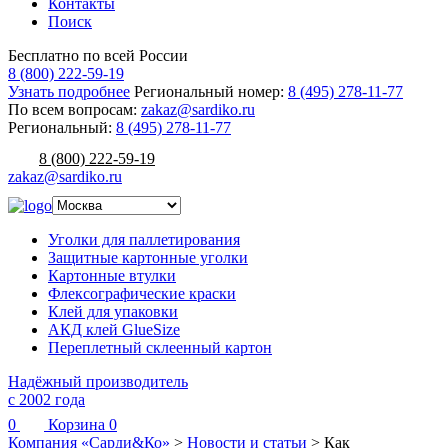
Контакты
Поиск
Бесплатно по всей России
8 (800) 222-59-19
Узнать подробнее
Региональный номер:
8 (495) 278-11-77
По всем вопросам:
zakaz@sardiko.ru
Региональный:
8 (495) 278-11-77
8 (800) 222-59-19
zakaz@sardiko.ru
Уголки для паллетирования
Защитные картонные уголки
Картонные втулки
Флексографические краски
Клей для упаковки
АКД клей GlueSize
Переплетный склеенный картон
Надёжный производитель
с 2002 года
0
Корзина
0
Компания «Сарди&Ко»
>
Новости и статьи
>
Как